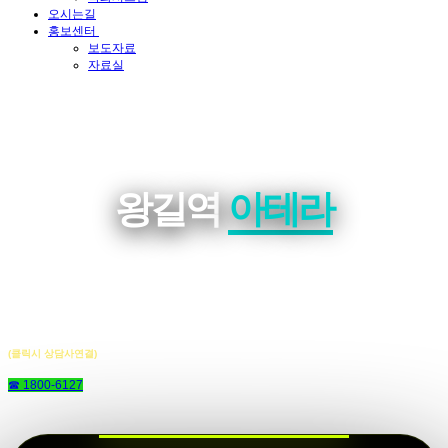
오시는길
홍보센터
보도자료
자료실
왕길역
아테라
(클릭시 상담사연결)
☎ 1800-6127