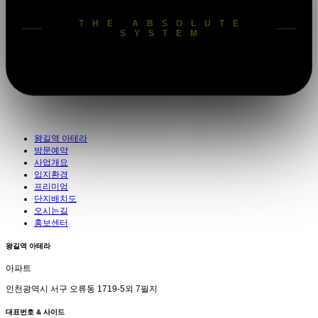
THE ABSOLUTE
SYSTEM
왕길역 아테라
방문예약
사업개요
입지환경
프리미엄
단지배치도
오시는길
홍보센터
왕길역 아테라
아파트
인천광역시 서구 오류동 1719-5외 7필지
대표번호 & 사이드