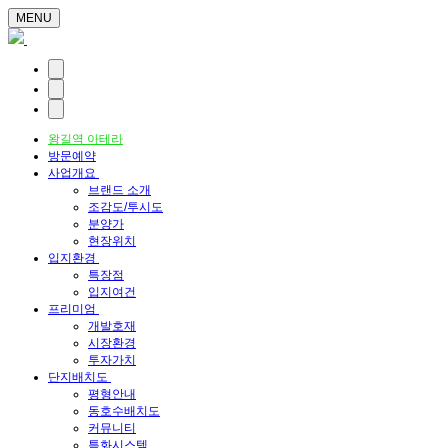
MENU
왕길역 아테라
방문예약
사업개요
브랜드 소개
조감도/투시도
분양가
현장위치
입지환경
특장점
입지여건
프리미엄
개발호재
시장환경
투자가치
단지배치도
평형안내
동호수배치도
커뮤니티
특화시스템